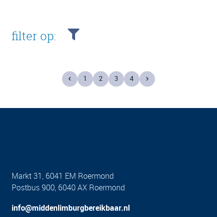
filter op:
1
2
3
4
Markt 31, 6041 EM Roermond
Postbus 900, 6040 AX Roermond
info@middenlimburgbereikbaar.nl