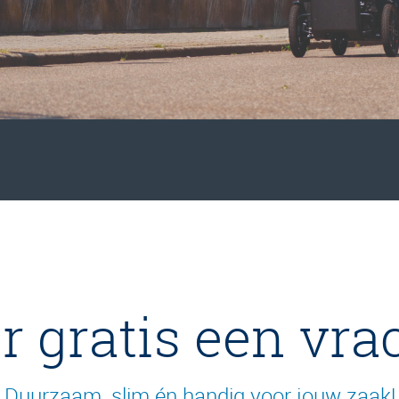
r gratis een vrac
Duurzaam, slim én handig voor jouw zaak!