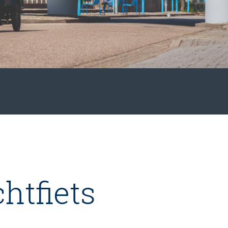
htfiets