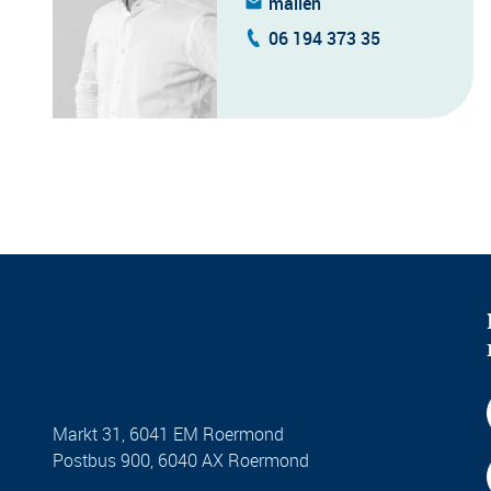
mailen
06 194 373 35
Markt 31, 6041 EM Roermond
Postbus 900, 6040 AX Roermond