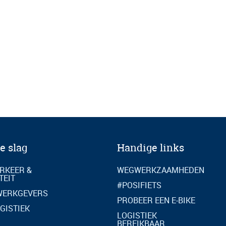
e slag
Handige links
RKEER &
WEGWERKZAAMHEDEN
TEIT
#POSIFIETS
WERKGEVERS
PROBEER EEN E-BIKE
GISTIEK
LOGISTIEK
BEREIKBAAR