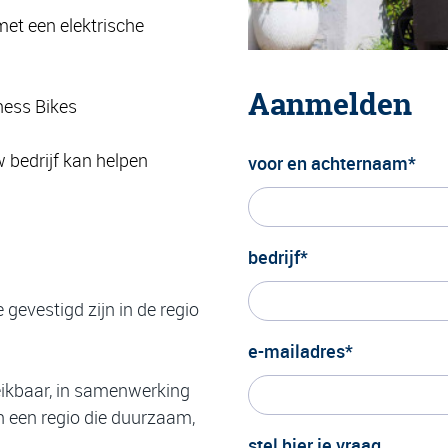
met een elektrische
Aanmelden
ness Bikes
w bedrijf kan helpen
voor en achternaam*
bedrijf*
evestigd zijn in de regio
e-mailadres*
reikbaar, in samenwerking
 een regio die duurzaam,
stel hier je vraag