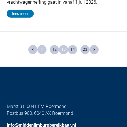
vrachtwagenheffing gaat in vanaf 1 juli 2026.
lees meer
1
12
13
14
23
Markt 31, 6041 EM Roermond
Postbus 900, 6040 AX Roermond
info@middenlimburgbereikbaar.nl