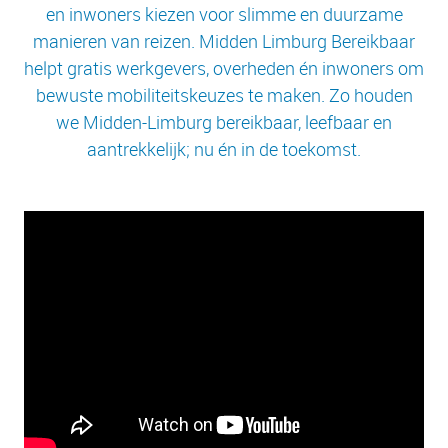
en inwoners kiezen voor slimme en duurzame
manieren van reizen. Midden Limburg Bereikbaar
helpt gratis werkgevers, overheden én inwoners om
bewuste mobiliteitskeuzes te maken. Zo houden
we Midden-Limburg bereikbaar, leefbaar en
aantrekkelijk; nu én in de toekomst.