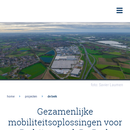
foto: Savier Laumen
home
projecten
de berk
Gezamenlijke
mobiliteitsoplossingen voor